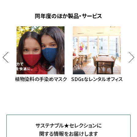
同年度のほか製品・サービス
ゴ礁
植物染料の手染めマスク
SDGsなレンタルオフィス
地
湿
サステナブル★セレクションに
関する情報をお届けします