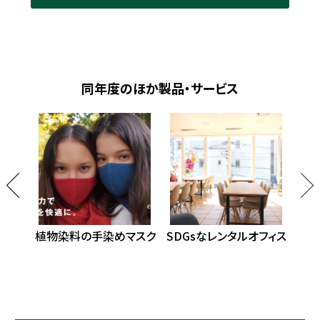
同年度のほか製品・サービス
ゴ礁
植物染料の手染めマスク
SDGsなレンタルオフィス
地
湿