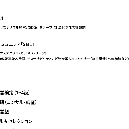
は
「サステナブル経営とSDGs」を
テーマにしたビジネス情報誌
ミュニティ「SBL」
（サステナブル・ビジネス・リーグ）
有料記事読み放題、サステナビリティの潮流を学ぶSBLセミナー（毎月開催）への参加な
営検定（1~4級）
研（コンサル・調査）
経営塾
ル★セレクション