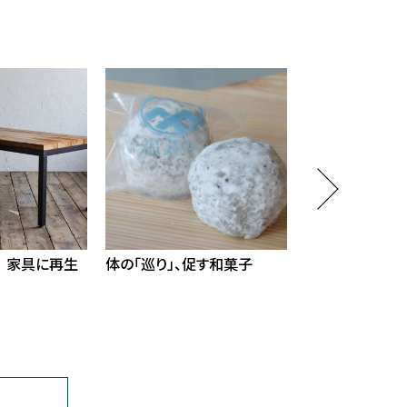
 家具に再生
体の「巡り」、促す和菓子
国産しいたけ、
添う