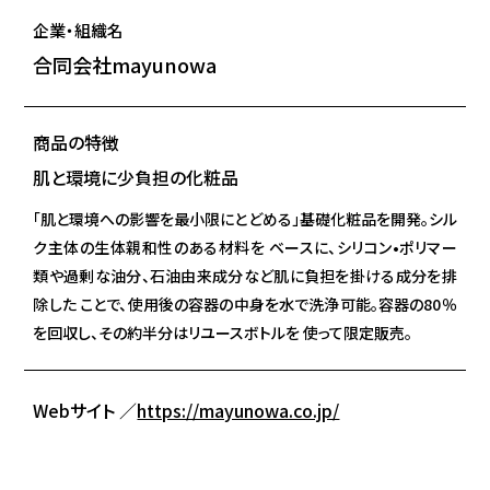
企業・組織名
合同会社mayunowa
商品の特徴
肌と環境に少負担の化粧品
「肌と環境への影響を最小限にとどめる」基礎化粧品を開発。シル
ク主体の生体親和性のある材料を ベースに、シリコン•ポリマー
類や過剰な油分、石油由来成分など肌に負担を掛ける成分を排
除した ことで、使用後の容器の中身を水で洗浄可能。容器の80％
を回収し、その約半分はリユースボトルを 使って限定販売。
Webサイト ／
https://mayunowa.co.jp/