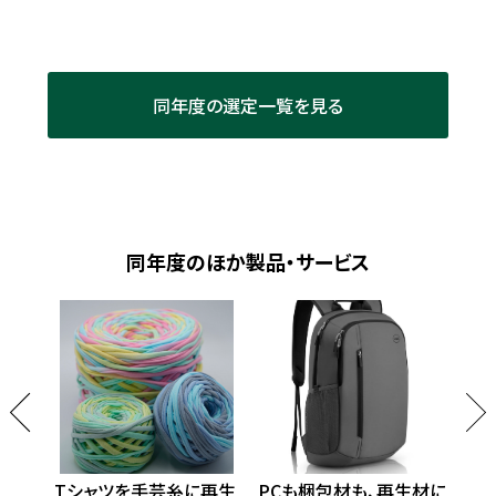
同年度の選定一覧を見る
同年度のほか製品・サービス
プラに
Tシャツを手芸糸に再生
PCも梱包材も、再生材に
循環