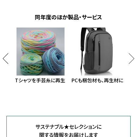
同年度のほか製品・サービス
プラに
Tシャツを手芸糸に再生
PCも梱包材も、再生材に
循環
サステナブル★セレクションに
関する情報をお届けします