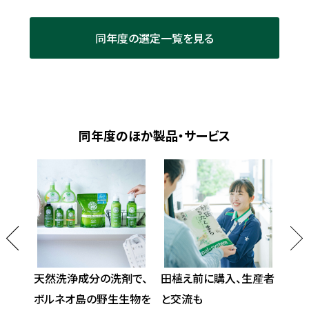
同年度の選定一覧を見る
同年度のほか製品・サービス
ステナ
天然洗浄成分の洗剤で、
田植え前に購入、生産者
すす
ボルネオ島の野生生物を
と交流も
減