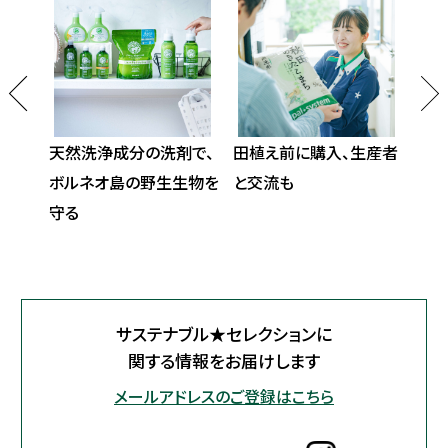
ステナ
天然洗浄成分の洗剤で、
田植え前に購入、生産者
すす
ボルネオ島の野生生物を
と交流も
減
守る
サステナブル★セレクションに
関する情報をお届けします
メールアドレスのご登録はこちら