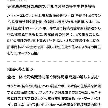
天然洗浄成分の洗剤で、ボルネオ島の野生生物を守る
ハッピーエレファントは、天然洗浄成分「ソホロ」を配合したブラン
ド。洗濯用洗剤や柔軟剤、食器洗い機用ジェルを展開。ソホロは、
原料生産地マレーシア・ボルネオ島で持続可能な原料調達から
得た植物原料をもとに、天然酵母の発酵によって生みだした。
RSPO認証取得。売上高の１％をボルネオ島の環境保全に使う。
熱帯雨林だった土地を買い戻し、野生生物が住めるよう森の再生
を行う。オープン価格。
組織の取り組み
全社一体で気候変動対策や海洋汚染問題の解決に挑む
サラヤは、長年取り組むRSPO認証やボルネオ島の生態系を保護
する支援活動に加え、プラスチック資源循環方針の制定、海洋汚
染に対応するプロジェクト、気候変動非常事態ネットワーク（ＣＥ
Ｎ）、再エネ１００宣言ＲＥ Actionへの参画など環境問題の解決