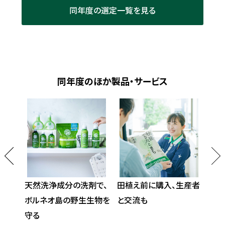
同年度の選定一覧を見る
同年度のほか製品・サービス
ステナ
天然洗浄成分の洗剤で、
田植え前に購入、生産者
すす
ボルネオ島の野生生物を
と交流も
減
守る