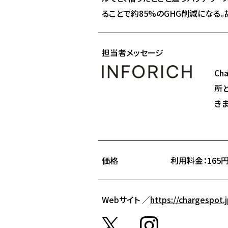
ることで約85%のGHG削減になる
担当者メッセージ
C
所
き
価格
利用料金：165
Webサイト ／
https://chargespot.j