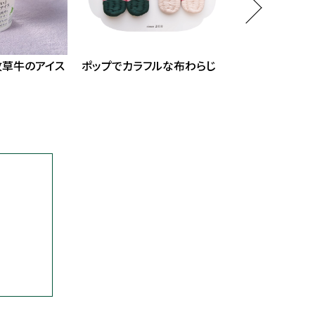
牧草牛のアイス
ポップでカラフルな布わらじ
創業期の起業家