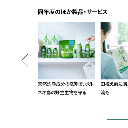
同年度のほか製品・サービス
するサステナスイ
天然洗浄成分の洗剤で、ボル
田植え前に購
ネオ島の野生生物を守る
流も