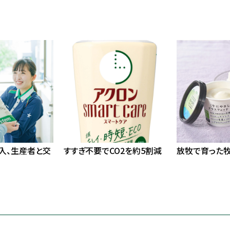
入、生産者と交
すすぎ不要でCO2を約5割減
放牧で育った