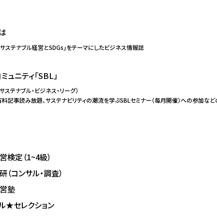
は
「サステナブル経営とSDGs」を
テーマにしたビジネス情報誌
ミュニティ「SBL」
（サステナブル・ビジネス・リーグ）
有料記事読み放題、サステナビリティの潮流を学ぶSBLセミナー（毎月開催）への参加な
営検定（1~4級）
研（コンサル・調査）
経営塾
ル★セレクション