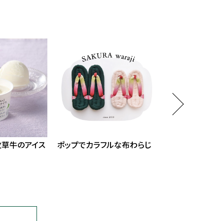
牧草牛のアイス
ポップでカラフルな布わらじ
創業期の起業家