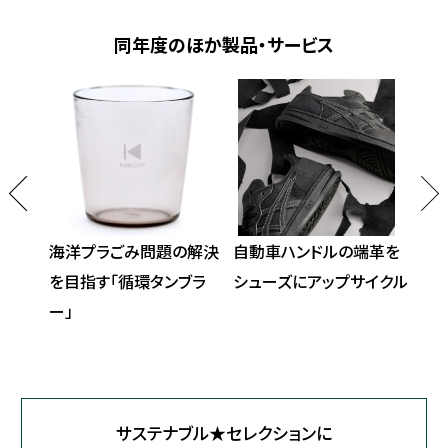
同年度のほか製品・サービス
性広げ
海洋プラごみ問題の解決
自動車ハンドルの端革を
地域
ラリー
を目指す「循環タンブラ
シューズにアップサイクル
にも
ー」
サステナブル★セレクションに