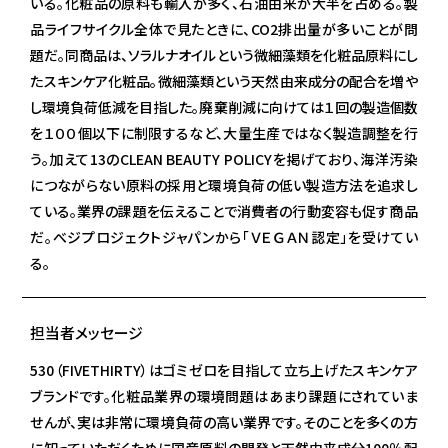
いる。化粧品の原料も輸入が多く、石油由来が大半を占める。製
品ライフサイクル全体で見たときに、CO2排出量が多いことが問
題だ。同商品は、ソラルナオイルという微細藻類を化粧品原料にし
たスキンケア化粧品。微細藻類という天然由来成分の配合を増や
し環境負荷低減を目指した。廃棄削減に向けては１回の製造個数
を１００個以下に制限するなど、大量生産ではなく製造調整を行
う。加えて13のCLEAN BEAUTY POLICYを掲げており、海洋汚染
につながらない原料の採用と環境負荷の低い製造方法を追求し
ている。業界の課題を伝えることで消費者の行動変容も促す商品
だ。べジプロジェクトジャパンから「ＶＥＧＡＮ認定」を受けてい
る。
担当者メッセージ
530（FIVETHIRTY）はゴミゼロを目指して立ち上げたスキンケア
ブランドです。化粧品業界の環境問題はあまり課題にされていま
せんが、実は非常に環境負荷の高い業界です。そのことを多くの方
に知っていただくために国産原料の開発と天然由来成分100％配