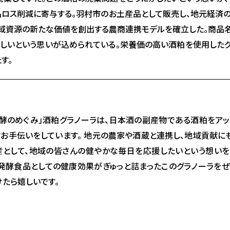
品ロス削減に寄与する。羽村市のお土産品として販売し、地元経済
域資源の新たな価値を創出する農商連携モデルを確立した。商品
ほしいという思いが込められている。栄養価の高い酒粕を使用したグ
す。
発酵のめぐみ」酒粕グラノーラは、日本酒の副産物である酒粕をアッ
すお手伝いをしています。 地元の農家や酒蔵と連携し、地域貢献に
産として、地域の皆さんの健やかな毎日を応援したいという想い
、発酵食品としての健康効果がぎゅっと詰まったこのグラノーラをぜ
けたら嬉しいです。