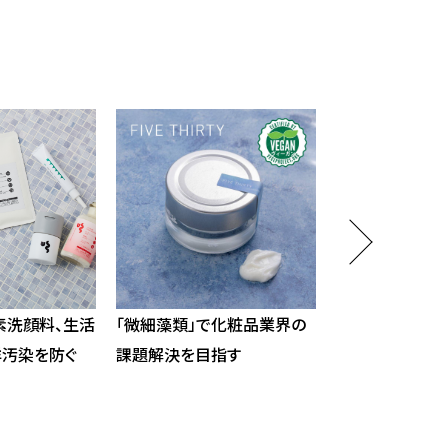
素洗顔料、生活
「微細藻類」で化粧品業界の
未利用魚をレト
洋汚染を防ぐ
課題解決を目指す
広告価値は2億