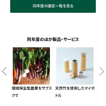
同年度の選定一覧を見る
同年度のほか製品・サービス
路たま
環境保全型農業をサブス
天然竹を使用したマイボ
里
クで
トル
お