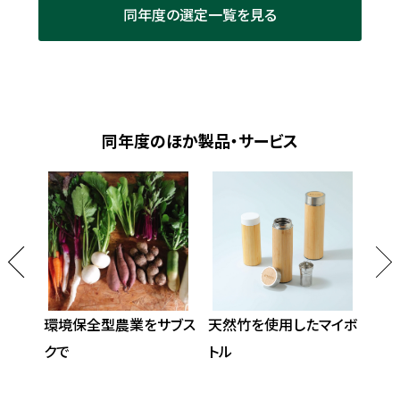
同年度の選定一覧を見る
同年度のほか製品・サービス
路たま
環境保全型農業をサブス
天然竹を使用したマイボ
里
クで
トル
お