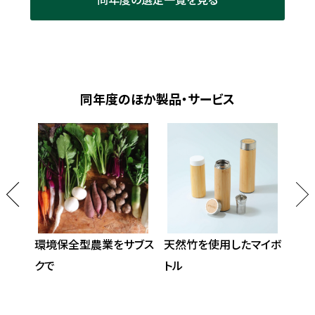
同年度のほか製品・サービス
路たま
環境保全型農業をサブス
天然竹を使用したマイボ
里
クで
トル
お