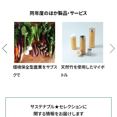
同年度のほか製品・サービス
路たま
環境保全型農業をサブス
天然竹を使用したマイボ
里
クで
トル
お
サステナブル★セレクションに
関する情報をお届けします