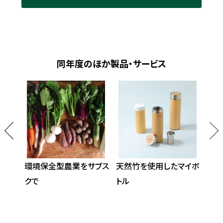
同年度のほか製品・サービス
路たま
環境保全型農業をサブス
天然竹を使用したマイボ
里
クで
トル
お