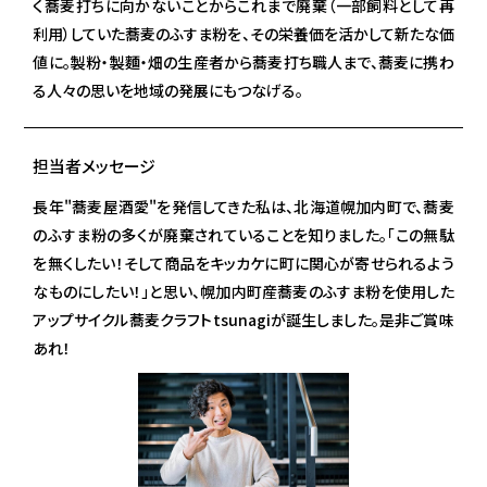
く蕎麦打ちに向かないことからこれまで廃棄（一部飼料として再
利用）していた蕎麦のふすま粉を、その栄養価を活かして新たな価
値に。製粉・製麵・畑の生産者から蕎麦打ち職人まで、蕎麦に携わ
る人々の思いを地域の発展にもつなげる。
担当者メッセージ
長年"蕎麦屋酒愛"を発信してきた私は、北海道幌加内町で、蕎麦
のふすま粉の多くが廃棄されていることを知りました。「この無駄
を無くしたい！そして商品をキッカケに町に関心が寄せられるよう
なものにしたい！」と思い、幌加内町産蕎麦のふすま粉を使用した
アップサイクル蕎麦クラフトtsunagiが誕生しました。是非ご賞味
あれ！